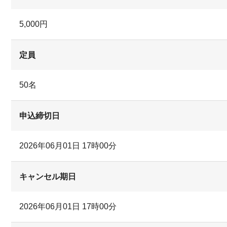
エンタメ研究部
日本酒探求部
スキー＆スノーボー
健康麻雀俱楽部
5,000円
ド部
神社・仏閣 探求部
ポーセラーツくらぶ
定員
アジア料理研究部
田舎暮らし研究俱楽
50名
部
申込締切日
全日・保証・TRA 大阪府本部
2026年06月01日 17時00分
キャンセル期日
2026年06月01日 17時00分