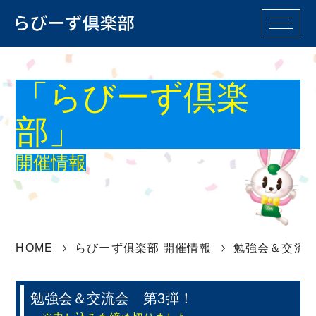
M
E
N
「らびーず倶楽
U
らびーず倶楽部TOP
部」
らびーず各倶楽部一覧
開催情報
登山部
バイクツーリング部
釣り部
軽音楽部
HOME
らびーず俱楽部 開催情報
勉強会＆交流会
カラオケ部
テニス部
ゴルフ部
卓球部
勉強会＆交流会 第3弾！
カメラ部
ノルディックウォー