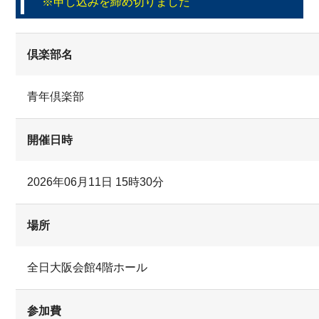
※申し込みを締め切りました
キング部
歴史探求＆食いだお
ボクシング部
れ部
倶楽部名
サーフィン部
ボウリング部
青年倶楽部
すきるあっぷ倶楽部
マイレージ研究部
開催日時
野球部
将棋部
カート部
ワイン俱楽部
2026年06月11日 15時30分
バスボートフィッシ
青年倶楽部
ング部
場所
スキューバダイビン
マラソン部
グ部
全日大阪会館4階ホール
バーベキュー部
温泉探求部
参加費