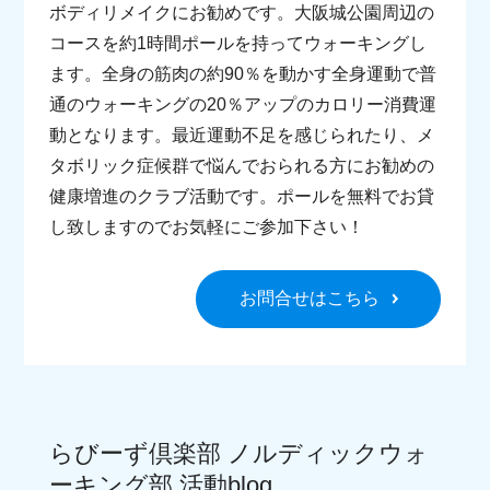
エンタメ研究部
日本酒探求部
ボディリメイクにお勧めです。大阪城公園周辺の
コースを約1時間ポールを持ってウォーキングし
スキー＆スノーボー
健康麻雀俱楽部
ド部
ます。全身の筋肉の約90％を動かす全身運動で普
通のウォーキングの20％アップのカロリー消費運
神社・仏閣 探求部
ポーセラーツくらぶ
動となります。最近運動不足を感じられたり、メ
アジア料理研究部
田舎暮らし研究俱楽
タボリック症候群で悩んでおられる方にお勧めの
部
健康増進のクラブ活動です。ポールを無料でお貸
し致しますのでお気軽にご参加下さい！
全日・保証・TRA 大阪府本部
お問合せはこちら
らびーず倶楽部 ノルディックウォ
ーキング部 活動blog