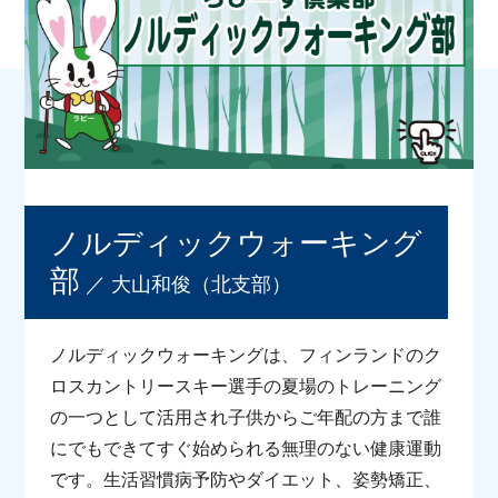
キング部
歴史探求＆食いだお
ボクシング部
れ部
サーフィン部
ボウリング部
すきるあっぷ倶楽部
マイレージ研究部
野球部
将棋部
ノルディックウォーキング
カート部
ワイン俱楽部
部
／ 大山和俊（北支部）
バスボートフィッシ
青年倶楽部
ング部
ノルディックウォーキングは、フィンランドのク
スキューバダイビン
マラソン部
ロスカントリースキー選手の夏場のトレーニング
グ部
の一つとして活用され子供からご年配の方まで誰
にでもできてすぐ始められる無理のない健康運動
バーベキュー部
温泉探求部
です。生活習慣病予防やダイエット、姿勢矯正、