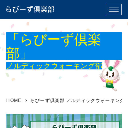
M
E
N
「らびーず倶楽
U
らびーず倶楽部TOP
部」
らびーず各倶楽部一覧
ノルディックウォーキング部
登山部
バイクツーリング部
釣り部
軽音楽部
HOME
らびーず倶楽部 ノルディックウォーキング
カラオケ部
テニス部
ゴルフ部
卓球部
カメラ部
ノルディックウォー