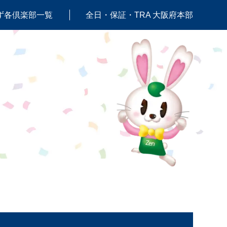
ず各倶楽部一覧
全日・保証・TRA 大阪府本部
軽音楽部
卓球部
ボクシング部
マイレージ研究部
ワイン俱楽部
マラソン部
日本酒探求部