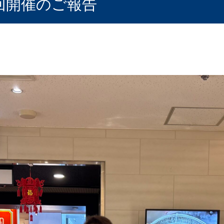
回開催のご報告
雀俱楽部
神社・仏閣 探求部
らし研究俱楽部