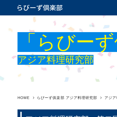
登山部
バイク
「らびーず
カラオケ部
テニス
カメラ部
ノルデ
アジア料理研究部
サーフィン部
ボウリ
野球部
将棋部
バスボートフィッシング部
青年倶
HOME
らびーず俱楽部 アジア料理研究部
アジア
バーベキュー部
温泉探