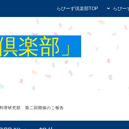
らびーず倶楽部TOP
らびー
ツーリング部
釣り部
倶楽部」
部
ゴルフ部
ィックウォーキング部
歴史探求＆食いだおれ部
ング部
すきるあっぷ倶楽部
カート部
楽部
スキューバダイビング部
料理研究部 第二回開催のご報告
求部
エンタメ研究部