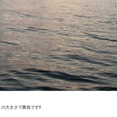
」
の大きさで勝負です‼