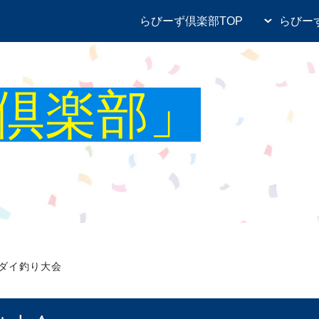
らびーず倶楽部TOP
らびー
ツーリング部
釣り部
倶楽部」
部
ゴルフ部
ィックウォーキング部
歴史探求＆食いだおれ部
ング部
すきるあっぷ倶楽部
カート部
楽部
スキューバダイビング部
ダイ釣り大会
求部
エンタメ研究部