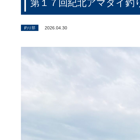
第１７回紀北アマダイ釣
スキー＆スノーボード部
健康麻
アジア料理研究部
田舎暮
2026.04.30
釣り部