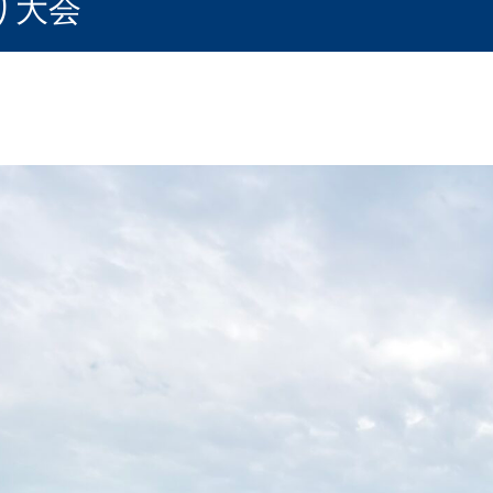
り大会
雀俱楽部
神社・仏閣 探求部
らし研究俱楽部