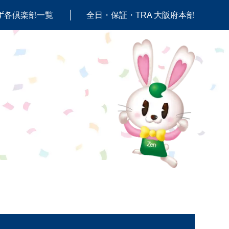
ず各倶楽部一覧
全日・保証・TRA 大阪府本部
軽音楽部
卓球部
ボクシング部
マイレージ研究部
ワイン俱楽部
マラソン部
日本酒探求部