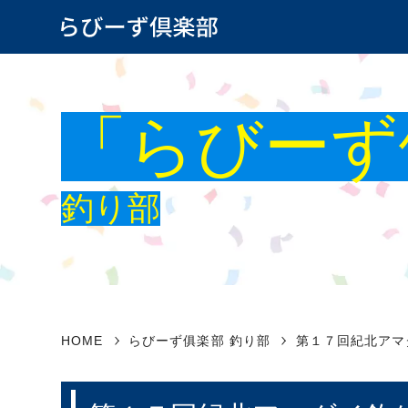
登山部
バイク
「らびーず
カラオケ部
テニス
カメラ部
ノルデ
釣り部
サーフィン部
ボウリ
野球部
将棋部
バスボートフィッシング部
青年倶
HOME
らびーず俱楽部 釣り部
第１７回紀北アマ
バーベキュー部
温泉探